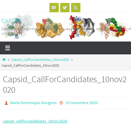
Passer
vers
CAPSID
le
contenu
Computational Algorithms for Protein Structures and Interactions - Inria, CNRS, University of
Lorraine
Home
Capsid_CallForCandidates_10nov2020
Capsid_CallForCandidates_10nov2020
Capsid_CallForCandidates_10nov2
020
Marie-Dominique Devignes
10 novembre 2020
capsid_callforcandidates_10nov2020